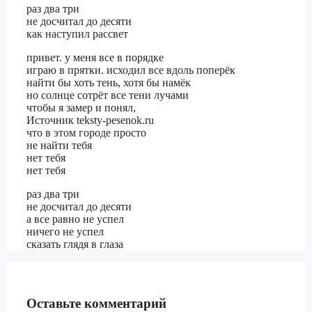
раз два три
не досчитал до десяти
как наступил рассвет
привет. у меня все в порядке
играю в прятки. исходил все вдоль поперёк
найти бы хоть тень, хотя бы намёк
но солнце сотрёт все тени лучами
чтобы я замер и понял,
Источник teksty-pesenok.ru
что в этом городе просто
не найти тебя
нет тебя
нет тебя
раз два три
не досчитал до десяти
а все равно не успел
ничего не успел
сказать глядя в глаза
Оставьте комментарий