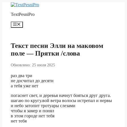
Перейти
к
TextPesniPro
содержимому
Меню
Текст песни Элли на маковом
поле — Прятки /слова
Обновлено: 25 июля 2025
раз два три
не досчитал до десяти
а тебя уже нет
погаснет свет, и деревья начнут бояться друг друга.
шагаю по кругу.вой ветра волосы истрепал и нервы
и небо затопит тротуары слезами
чтобы я замер и понял
в этом городе нет тебя
нет тебя